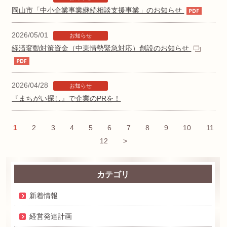
岡山市「中小企業事業継続相談支援事業」のお知らせ
2026/05/01
お知らせ
経済変動対策資金（中東情勢緊急対応）創設のお知らせ
2026/04/28
お知らせ
『まちがい探し』で企業のPRを！
1
2
3
4
5
6
7
8
9
10
11
12
>
カテゴリ
新着情報
経営発達計画