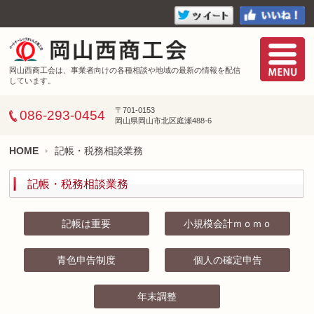
岡山西商工会は、事業者向けの各種相談や地域の最新の情報を配信
しています。
〒701-0153
086-293-0454
岡山県岡山市北区庭瀬488-6
HOME
記帳・税務相談業務
記帳・税務相談業務
記帳は重要
小規模会計ｍｏｍｏ
青色申告制度
個人の確定申告
年末調整