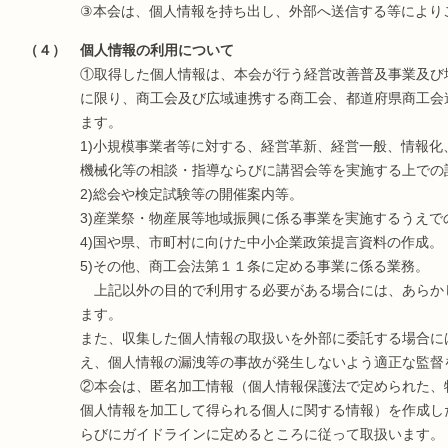
③本会は、個人情報を持ち出し、外部へ送信する等により
（４） 個人情報の利用について
①取得した個人情報は、本会が行う経営改善普及事業及び
に限り、商工会及び広域連携する商工会、都道府県商工会
ます。
1)小規模事業者等に対する、経営革新、経営一般、情報
機械化等の相談・指導ならびに講習会等を実施する上での
2)総会や検定試験等の開催案内等。
3)産業祭・物産展等地域振興に係る事業を実施するうえで
4)国や県、市町村に向けた中小企業政策提言資料の作成。
5)その他、商工会法第１１条に定める事業に係る業務。
上記以外の目的で利用する必要がある場合には、あらか
ます。
また、収集した個人情報の取扱いを外部に委託する場合に
え、個人情報の漏洩等の事故が発生しないよう適正な監督
②本会は、匿名加工情報（個人情報保護法で定められた、
個人情報を加工して得られる個人に関する情報）を作成し
らびにガイドラインに定めるところに従って取扱います。