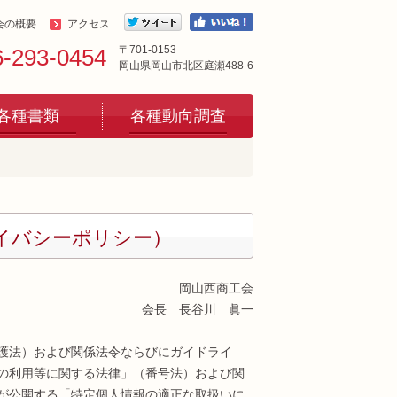
会の概要
アクセス
〒701-0153
6-293-0454
岡山県岡山市北区庭瀬488-6
各種書類
各種動向調査
イバシーポリシー）
岡山西商工会
会長 長谷川 眞一
護法）および関係法令ならびにガイドライ
の利用等に関する法律」（番号法）および関
が公開する「特定個人情報の適正な取扱いに