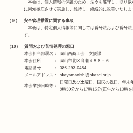
本会は、個人情報の保護のため、法令を遵守し、取り扱
に周知徹底させて実施し、維持し、継続的に改善いたしま
（９） 安全管理措置に関する事項
本会は、特定個人情報等に関しては番号法および番号法
す。
（10） 質問および苦情処理の窓口
本会担当部署名：
岡山西商工会 支援課
本会住所 ：
岡山市北区庭瀬４８８－６
電話番号 ：
086-293-0454
メールアドレス：
okayamanishi@okasci.or.jp
日曜日及び土曜日、国民の祝日、年末年始
本会業務日時等：
8時30分から17時15分(正午から13時を